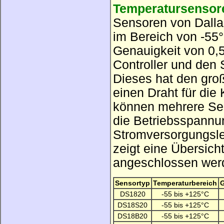
Temperatursensor
Sensoren von Dall
im Bereich von -55
Genauigkeit von 0,
Controller und den 
Dieses hat den gro
einen Draht für die
können mehrere Se
die Betriebsspannun
Stromversorgungslei
zeigt eine Übersich
angeschlossen werd
Sensortyp
Temperaturbereich
G
DS1820
-55 bis +125°C
DS18S20
-55 bis +125°C
DS18B20
-55 bis +125°C