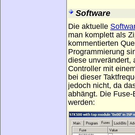
Software
Die aktuelle
Softwa
man komplett als Z
kommentierten Quell
Programmierung sin
diese unverändert, 
Controller mit eine
bei dieser Taktfre
jedoch nicht, da d
abhängt. Die Fuse-B
werden: