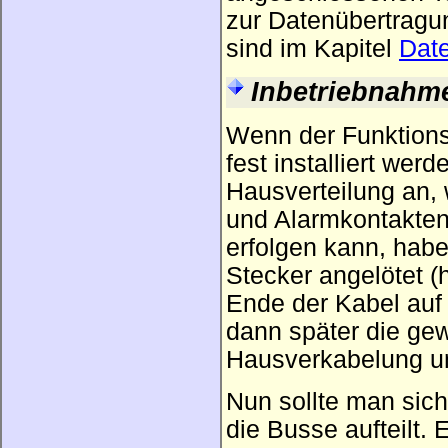
zur Datenübertragu
sind im Kapitel
Dat
Inbetriebnahm
Wenn der Funktions
fest installiert werd
Hausverteilung an,
und Alarmkontakten 
erfolgen kann, habe
Stecker angelötet 
Ende der Kabel auf 
dann später die ge
Hausverkabelung un
Nun sollte man sich
die Busse aufteilt.