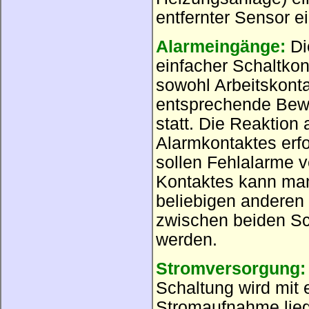
entfernter Sensor 
Alarmeingänge:
Die
einfacher Schaltko
sowohl Arbeitskont
entsprechende Bewe
statt. Die Reaktion
Alarmkontaktes erfo
sollen Fehlalarme 
Kontaktes kann man
beliebigen anderen
zwischen beiden Sc
werden.
Stromversorgung:
Schaltung wird mit 
Stromaufnahme lieg