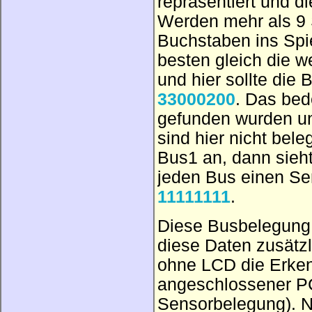
repräsentiert und 
Werden mehr als 9
Buchstaben ins Spi
besten gleich die w
und hier sollte di
33000200
. Das bed
gefunden wurden un
sind hier nicht bel
Bus1 an, dann sieh
jeden Bus einen Sen
11111111
.
Diese Busbelegung 
diese Daten zusätz
ohne LCD die Erken
angeschlossener PC
Sensorbelegung). N