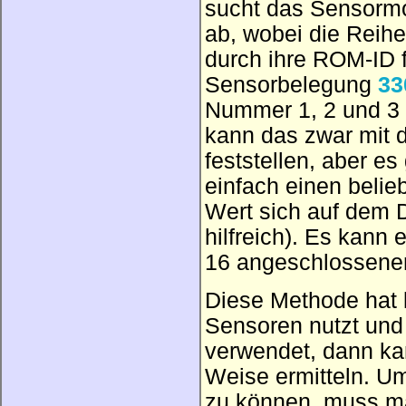
sucht das Sensormo
ab, wobei die Reih
durch ihre ROM-ID f
Sensorbelegung
33
Nummer 1, 2 und 3
kann das zwar mit 
feststellen, aber e
einfach einen belie
Wert sich auf dem Di
hilfreich). Es kann
16 angeschlossenen
Diese Methode hat 
Sensoren nutzt und
verwendet, dann ka
Weise ermitteln. U
zu können, muss m