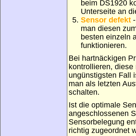
beim DS1920 ko
Unterseite an di
Sensor defekt
-
man diesen zum
besten einzeln 
funktionieren.
Bei hartnäckigen P
kontrollieren, die
ungünstigsten Fall 
man als letzten Au
schalten.
Ist die optimale Sen
angeschlossenen S
Sensorbelegung ent
richtig zugeordnet