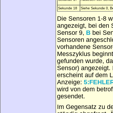
Sekunde 18
Siehe Sekunde 0, B
Die Sensoren 1-8 w
angezeigt, bei den
Sensor 9,
B
bei Sen
Sensoren angeschlos
vorhandene Sensor
Messzyklus beginnt
gefunden wurde, da
Sensor) angezeigt. 
erscheint auf dem 
Anzeige:
5:FEHLE
wird von dem betro
gesendet.
Im Gegensatz zu d