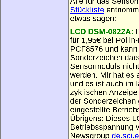
Alle für das Senso
Stückliste
entnommen
etwas sagen:
LCD DSM-0822A:
D
für 1,95€ bei Pollin
PCF8576 und kann 
Sonderzeichen dars
Sensormoduls nich
werden. Mir hat es 
und es ist auch im 
zyklischen Anzeige
der Sonderzeichen 
eingestellte Betrie
Übrigens: Dieses LC
Betriebsspannung v
Newsgroup
de.sci.e