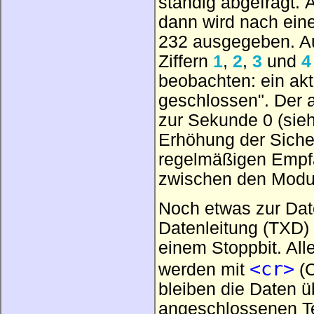
ständig abgefragt. 
dann wird nach ein
232 ausgegeben. Au
Ziffern
1
,
2
,
3
und
4
beobachten: ein akt
geschlossen". Der a
zur Sekunde 0 (sieh
Erhöhung der Siche
regelmäßigen Empfa
zwischen den Modul
Noch etwas zur Date
Datenleitung (TXD) 
einem Stoppbit. Al
<cr>
werden mit
(C
bleiben die Daten 
angeschlossenen Te