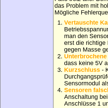
das Problem mit ho
Mögliche Fehlerquel
Vertauschte Ka
Betriebsspannun
man den Sensor 
erst die richti
gegen Masse g
Unterbrochene
dass keine 5V 
Kurzschluss
- 
Durchgangsprüfe
Sensormodul al
Sensoren fals
Anschaltung b
Anschlüsse 1 un