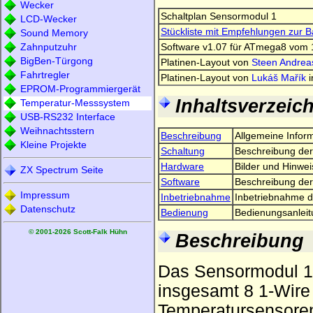
Wecker
Schaltplan Sensormodul 1
LCD-Wecker
Stückliste mit Empfehlungen zur B
Sound Memory
Software v1.07 für ATmega8 vom 
Zahnputzuhr
BigBen-Türgong
Platinen-Layout von
Steen Andrea
Fahrtregler
Platinen-Layout von
Lukáš Mařík
i
EPROM-Programmiergerät
Inhaltsverzeic
Temperatur-Messsystem
USB-RS232 Interface
Weihnachtsstern
Beschreibung
Allgemeine Infor
Kleine Projekte
Schaltung
Beschreibung der
Hardware
Bilder und Hinwe
ZX Spectrum Seite
Software
Beschreibung der
Impressum
Inbetriebnahme
Inbetriebnahme d
Datenschutz
Bedienung
Bedienungsanleit
© 2001-2026 Scott-Falk Hühn
Beschreibung
Das Sensormodul 1
insgesamt 8 1-Wire 
Temperatursensoren