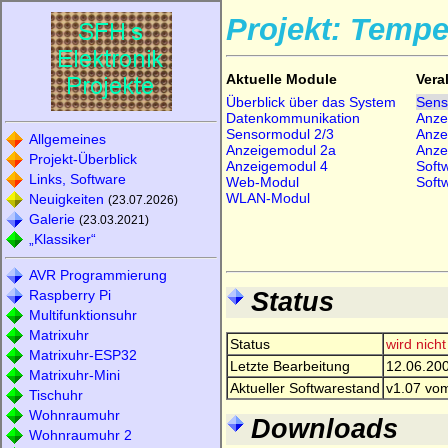
Projekt: Temp
Aktuelle Module
Vera
Überblick über das System
Sens
Datenkommunikation
Anze
Sensormodul 2/3
Anze
Allgemeines
Anzeigemodul 2a
Anze
Projekt-Überblick
Anzeigemodul 4
Soft
Links, Software
Web-Modul
Soft
WLAN-Modul
Neuigkeiten
(23.07.2026)
Galerie
(23.03.2021)
„Klassiker“
AVR Programmierung
Status
Raspberry Pi
Multifunktionsuhr
Matrixuhr
Status
wird nicht
Matrixuhr-ESP32
Letzte Bearbeitung
12.06.20
Matrixuhr-Mini
Aktueller Softwarestand
v1.07 vo
Tischuhr
Wohnraumuhr
Downloads
Wohnraumuhr 2